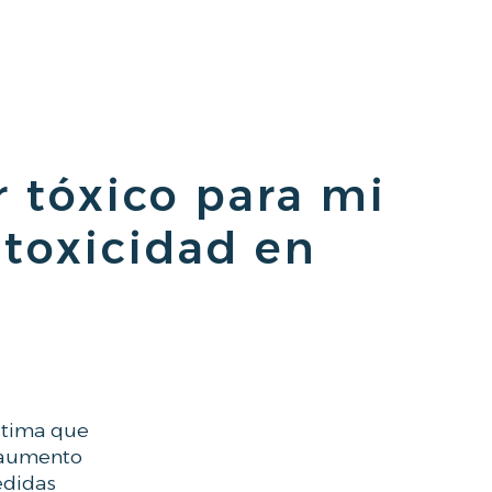
 tóxico para mi
 toxicidad en
estima que
n aumento
edidas