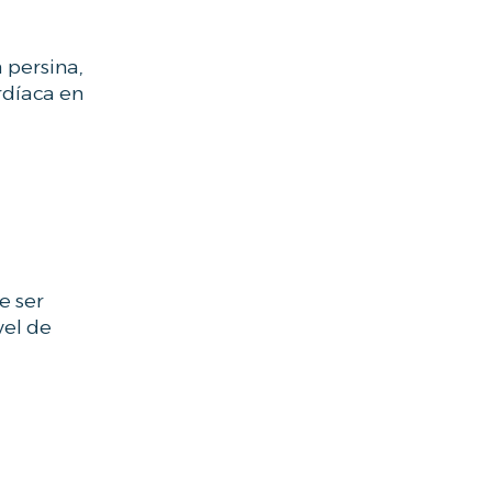
 persina,
rdíaca en
e ser
vel de