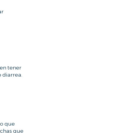
ar
den tener
 diarrea.
lo que
echas que