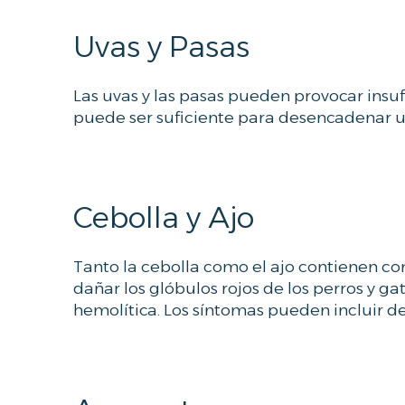
a
Uvas y Pasas
v
e
t
Las uvas y las pasas pueden provocar insu
e
puede ser suficiente para desencadenar u
r
i
n
a
Cebolla y Ajo
r
i
a
Tanto la cebolla como el ajo contienen co
dañar los glóbulos rojos de los perros y 
hemolítica. Los síntomas pueden incluir deb