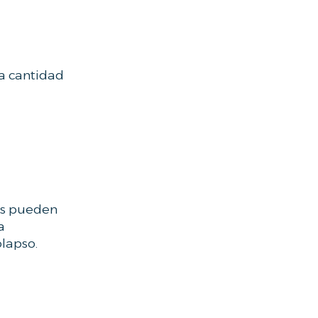
ña cantidad
les pueden
a
olapso.