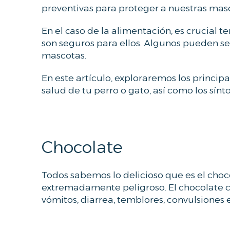
preventivas para proteger a nuestras masc
x
G
p
i
En el caso de la alimentación, es crucial
e
a
son seguros para ellos. Algunos pueden s
r
o
mascotas.
t
o
En este artículo, exploraremos los princi
s
salud de tu perro o gato, así como los sín
e
n
t
o
Chocolate
x
i
c
Todos sabemos lo delicioso que es el choc
o
extremadamente peligroso. El chocolate c
l
vómitos, diarrea, temblores, convulsiones e
o
g
í