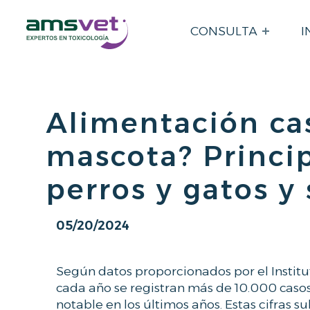
A
M
CONSULTA
I
S
v
e
t
T
Alimentación cas
o
x
mascota? Princip
i
c
perros y gatos y
o
l
o
05/20/2024
WRITTEN BY:
g
P
í
a
Según datos proporcionados por el Institu
a
u
cada año se registran más de 10.000 caso
l
notable en los últimos años. Estas cifras 
E
a