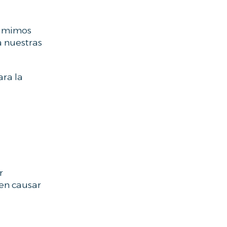
sumimos
a nuestras
ara la
r
en causar