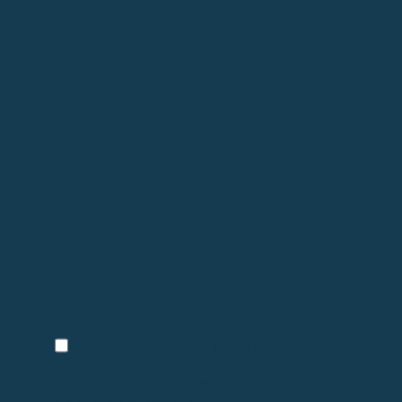
Consulta*
Política de
Enviando este mensaje, acepto la
privacidad
.
Política de privacidad
Términos
Este sitio aplica la
y