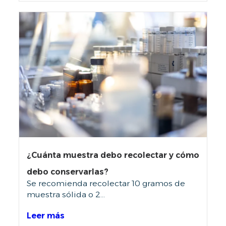
N
t
e
T
r
i
E
n
a
r
S
i
a
–
M
A
¿Cuánta muestra debo recolectar y cómo
S
debo conservarlas?
Se recomienda recolectar 10 gramos de
muestra sólida o 2...
C
Leer más