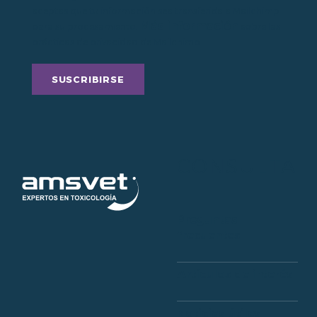
aceptas que tu información sea transferida a Mailchimp
Más información
para su procesamiento.
sobre las
prácticas de privacidad de Mailchimp.
CONSULTA
Preguntas
frecuentes
Artículos de interés
Noticias útiles