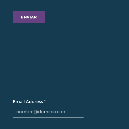
Servicio de Google
.
Suscríbete a nuestro
boletín
Mantente informado con las últimas noticias,
actualizaciones, contenido exclusivo,
artículos interesantes y anuncios
importantes de eventos.
Email Address
*
Usamos Mailchimp como nuestra plataforma de
marketing. Al hacer clic a continuación para suscribirte,