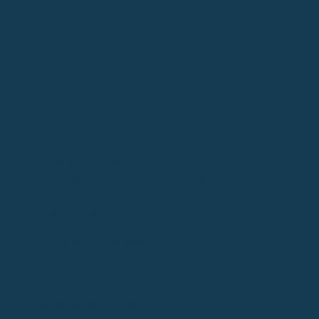
+34 636 32 31 91
Rúa do Vidro, 117D, Parcelas 3-6
27003 - Lugo
Nombre o Empresa*
Correo electrónico*