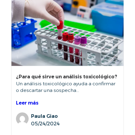
p
T
e
r
t
A
o
s
S
e
n
F
t
o
R
x
i
¿Para qué sirve un análisis toxicológico?
E
c
Un análisis toxicológico ayuda a confirmar
o
o descartar una sospecha...
C
l
o
Leer más
g
U
í
Paula Giao
a
E
05/24/2024
v
e