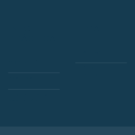
INFO
LEGAL
PRÁCTICA
Aviso legal
Soy veterinario
Política de
privacidad
Mascotas
Tengo animales de
producción