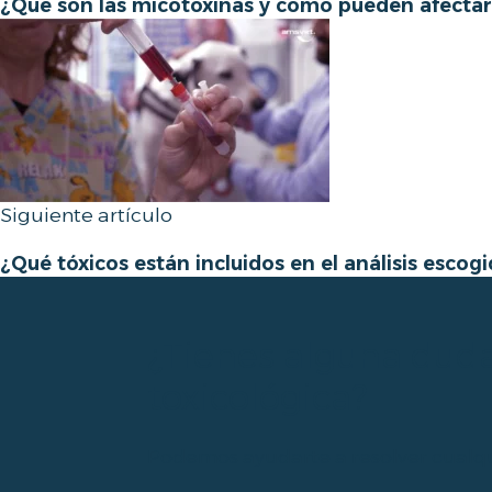
¿Qué son las micotoxinas y cómo pueden afecta
Siguiente artículo
¿Qué tóxicos están incluidos en el análisis escog
¿Tienes alguna duda
toxicológica?
Podemos ayudarte a resolver cualq