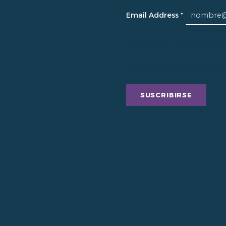
Email Address
*
Usamos Mailchimp como nuest
continuación para suscribirte
Mailchimp para su procesam
prácticas de privacidad de M