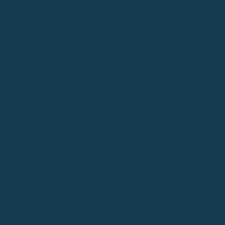
Contáctanos en WhatsApp
+34 636 32 31 91
Rúa do Vidro, 117D, Parcelas 3-6
27003 - Lugo
Nombre o Empresa*