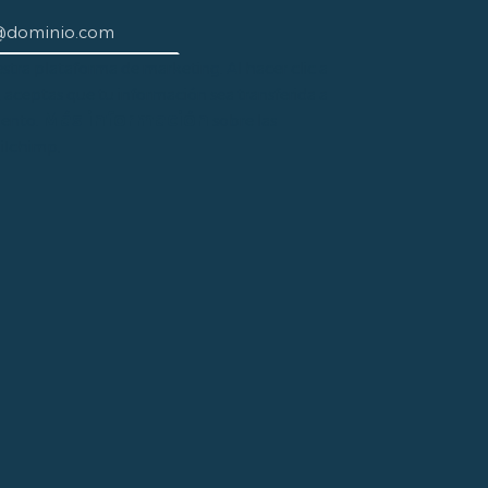
ra plataforma de marketing. Al hacer clic a
, aceptas que tu información sea transferida a
Más información
iento.
sobre las
ailchimp.