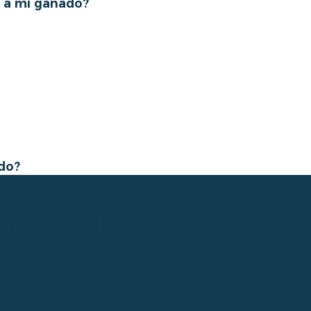
r a mi ganado?
ido?
 o consulta
Suscríbete a
Mantente informado con
actualizaciones, conten
uier duda que tengas
y anuncios importantes